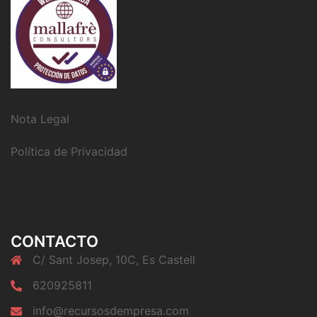
Nota Legal
Política de Privacidad
CONTACTO
C/ Sant Josep, 10C, Es Castell
620925811
info@recursosdempresa.com