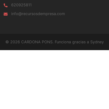
620925811
info@recursosdempresa.com
© 2026 CARDONA PONS. Funciona gracias a
Sydney