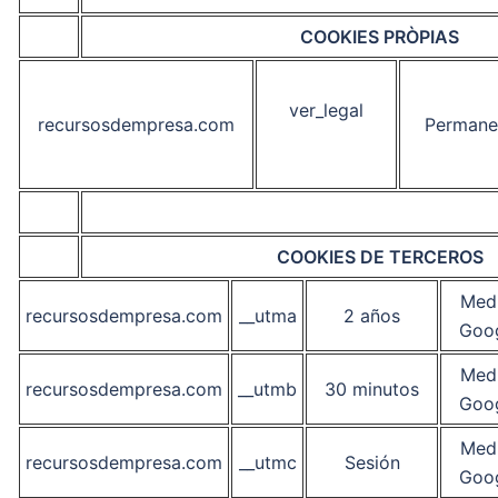
COOKIES PRÒPIAS
ver_legal
recursosdempresa.com
Permane
COOKIES DE TERCEROS
Medi
recursosdempresa.com
__utma
2 años
Goog
Medi
recursosdempresa.com
__utmb
30 minutos
Goog
Medi
recursosdempresa.com
__utmc
Sesión
Goog