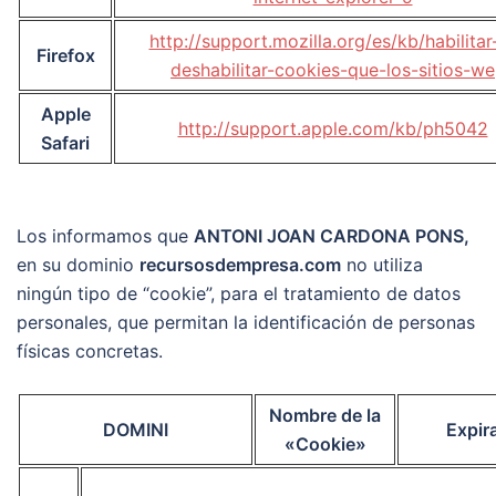
http://support.mozilla.org/es/kb/habilitar
Firefox
deshabilitar-cookies-que-los-sitios-we
Apple
http://support.apple.com/kb/ph5042
Safari
Los informamos que
ANTONI JOAN CARDONA PONS
,
en su dominio
recursosdempresa.com
no utiliza
ningún tipo de “cookie”, para el tratamiento de datos
personales, que permitan la identificación de personas
físicas concretas.
Nombre de la
DOMINI
Expir
«Cookie»