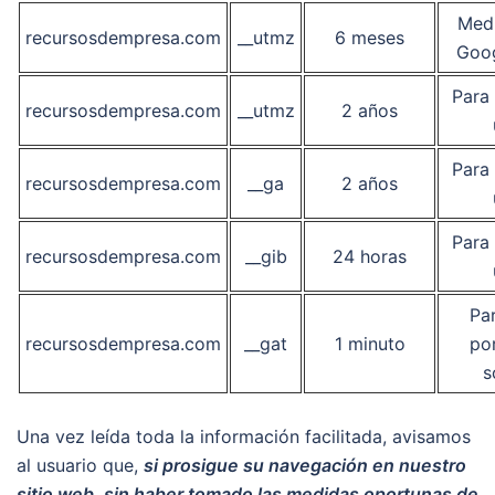
Medi
recursosdempresa.com
__utmz
6 meses
Goog
Para 
recursosdempresa.com
__utmz
2 años
Para 
recursosdempresa.com
__ga
2 años
Para 
recursosdempresa.com
__gib
24 horas
Par
recursosdempresa.com
__gat
1 minuto
po
s
Una vez leída toda la información facilitada, avisamos
al usuario que,
si prosigue su navegación en nuestro
sitio web, sin haber tomado las medidas oportunas de