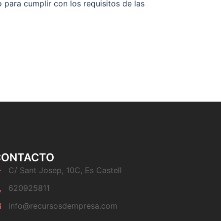
para cumplir con los requisitos de las
CONTACTO
C/ Sant Josep, 10C, Es Castell
620925811
info@recursosdempresa.com