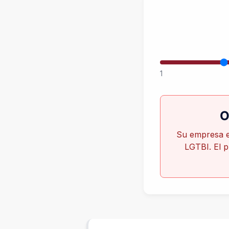
1
O
Su empresa e
LGTBI. El p