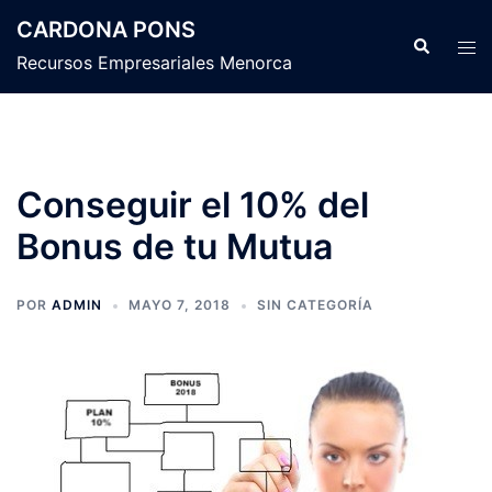
Saltar
CARDONA PONS
al
Buscar
Alte
Recursos Empresariales Menorca
contenido
men
Conseguir el 10% del
Bonus de tu Mutua
POR
ADMIN
MAYO 7, 2018
SIN CATEGORÍA